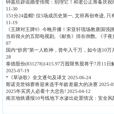
钟嘉欣辟谣婚变传闻：别理它！和老公正筹备庆祝
11-30
151分24盖帽! 仅5场成历史第一, 文班再创奇迹,
11-19
《王牌对王牌9》今晚开播！宋亚轩现场教唐国强
当前很火的五部电视剧, 《献鱼》排在倒数, 《子
07
国内“炒房”第一人欧神，曾年入千万，如今连10万
28
泰德股份(831278)1415.97万股限售股将于7月11日
2025-07-19
*《草诀歌》全文逐句及译文
2025-06-24
斯诺克世锦赛将迎来选手年龄差最大的决赛
2025-0
2025年买房人必看十大忠告!
2025-04-12
南京地铁通报10号线地下水渗出处置情况：安全风